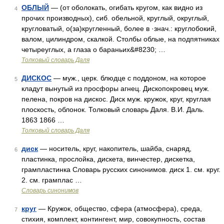
ОБЛЫЙ
— (от оболокать, огибать кругом, как видно из
4
прочих производных), сиб. обельной, круглый, округлый,
кругловатый, о(за)кругленный, более в ·знач.: круглобокий,
валом, цилиндром, скалкой. Столбы облые, на подпятниках
четыреуглых, а глаза о бараньих&#8230; …
Толковый словарь Даля
ДИСКОС
— муж., церк. блюдце с поддоном, на которое
5
кладут вынутый из просфоры агнец. Дископокровец муж.
пелена, покров на дискос. Диск муж. кружок, круг, круглая
плоскость, облонок. Толковый словарь Даля. В.И. Даль.
1863 1866 …
Толковый словарь Даля
диск
— носитель, круг, накопитель, шайба, снаряд,
6
пластинка, прослойка, дискета, винчестер, дискетка,
грампластинка Словарь русских синонимов. диск 1. см. круг.
2. см. грамплас …
Словарь синонимов
круг
— Кружок, общество, сфера (атмосфера), среда,
7
стихия, комплект, контингент, мир, совокупность, состав