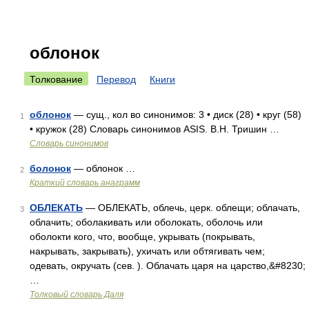
облонок
Толкование
Перевод
Книги
облонок
— сущ., кол во синонимов: 3 • диск (28) • круг (58)
1
• кружок (28) Словарь синонимов ASIS. В.Н. Тришин …
Словарь синонимов
болонок
— облонок …
2
Краткий словарь анаграмм
ОБЛЕКАТЬ
— ОБЛЕКАТЬ, облечь, церк. облещи; облачать,
3
облачить; оболакивать или оболокать, оболочь или
оболокти кого, что, вообще, укрывать (покрывать,
накрывать, закрывать), ухичать или обтягивать чем;
одевать, окручать (сев. ). Облачать царя на царство,&#8230;
…
Толковый словарь Даля