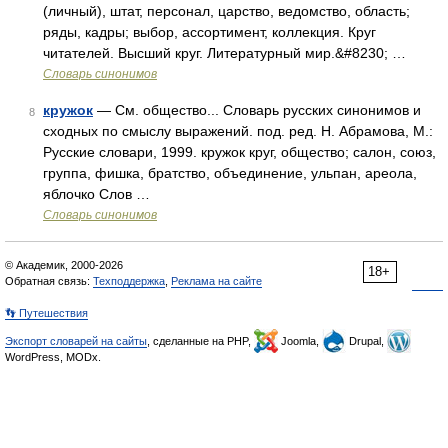
(личный), штат, персонал, царство, ведомство, область;
ряды, кадры; выбор, ассортимент, коллекция. Круг
читателей. Высший круг. Литературный мир.&#8230; …
Словарь синонимов
кружок
— См. общество... Словарь русских синонимов и
8
сходных по смыслу выражений. под. ред. Н. Абрамова, М.:
Русские словари, 1999. кружок круг, общество; салон, союз,
группа, фишка, братство, объединение, ульпан, ареола,
яблочко Слов …
Словарь синонимов
© Академик, 2000-2026
18+
Обратная связь:
Техподдержка
,
Реклама на сайте
👣 Путешествия
Экспорт словарей на сайты
, сделанные на PHP,
Joomla,
Drupal,
WordPress, MODx.